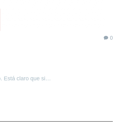
0
. Está claro que si…